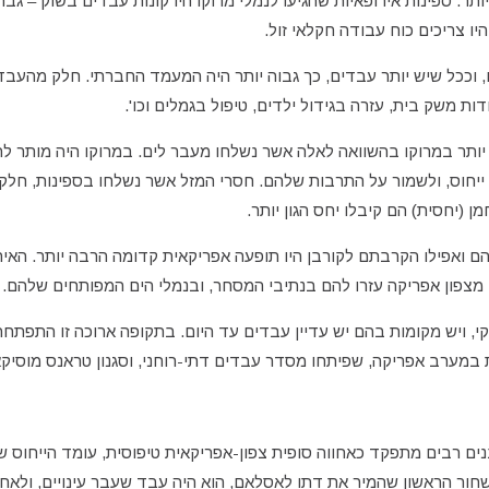
תר. ספינות אירופאיות שהגיעו לנמלי מרוקו היו קונות עבדים בשוק – גברי
ו צריכים כוח עבודה חקלאי זול.
 וככל שיש יותר עבדים, כך גבוה יותר היה המעמד החברתי. חלק מהעבדי
ות משק בית, עזרה בגידול ילדים, טיפול בגמלים וכו'.
ב יותר במרוקו בהשוואה לאלה אשר נשלחו מעבר לים. במרוקו היה מותר 
ייחוס, ולשמור על התרבות שלהם. חסרי המזל אשר נשלחו בספינות, חלקם
 (יחסית) הם קיבלו יחס הגון יותר.
 ואפילו הקרבתם לקורבן היו תופעה אפריקאית קדומה הרבה יותר. האירו
צפון אפריקה עזרו להם בנתיבי המסחר, ובנמלי הים המפותחים שלהם.
ופן חוקי, ויש מקומות בהם יש עדיין עבדים עד היום. בתקופה ארוכה זו התפ
 במערב אפריקה, שפיתחו מסדר עבדים דתי-רוחני, וסגנון טראנס מוסיקא
ים רבים מתפקד כאחווה סופית צפון-אפריקאית טיפוסית, עומד הייחוס 
ור הראשון שהמיר את דתו לאסלאם, הוא היה עבד שעבר עינויים, ולאח