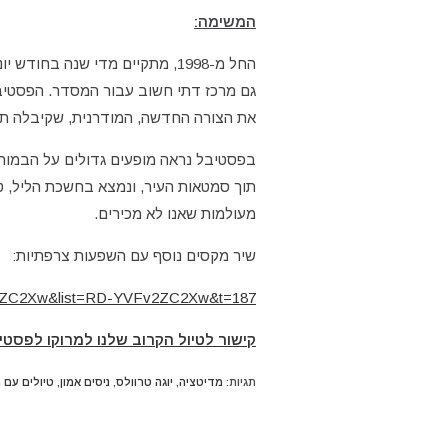
המשימה:
החל מ-1998, מתקיים מדי שנה בחודש יוני פסטיבל מוזיקלי גדול על טהרת הגנאווה בשם
גם מרכז דתי חשוב עבור המסדר. הפסטיבל
את הצורה החדשה, המודרנית, שקיבלה ת
בפסטיבל נראה מופעים גדולים על הבמות ש
תוך סמטאות העיר, ונמצא בחשכת הליל, טק
מעולמות שאנו לא מכירים.
שיר מקסים נוסף עם השפעות צרפתיות:
v2ZC2Xw&list=RD-YVFv2ZC2Xw&t=187
קישור לטיול הקרוב שלנו למרוקו לפסטיב
תגיות
:
מדיטציה
,
יוגה טרוולס
,
ניסים אמון
,
טיולים עם נ