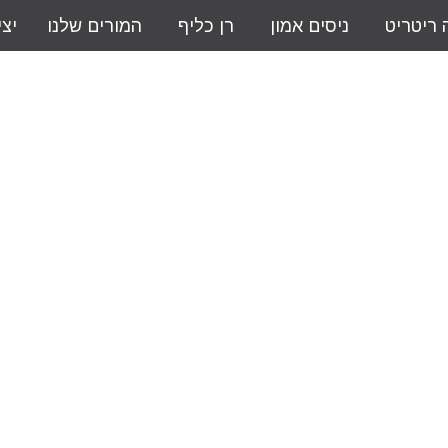
ה ריטריט
ניסים אמון
רן כליף
המורים שלנו
יצ