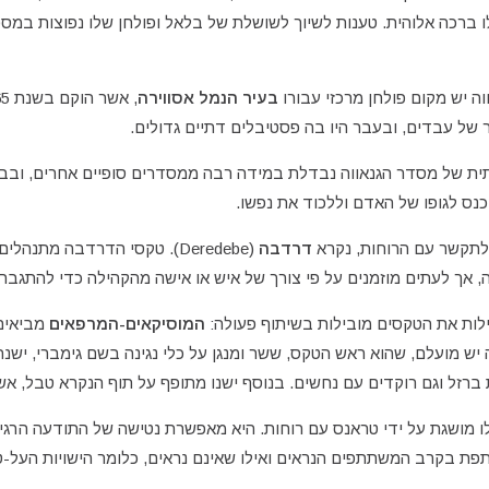
ו ברכה
אלוהית. טענות לשיוך לשושלת של בלאל ופולחן שלו נפוצות במספ
ה יש מקום פולחן מרכזי עבורו
בעיר הנמל
אסווירה
 של עבדים, ובעבר היו בה פסטיבלים דתיים גדולים.
ת של מסדר הגנאווה נבדלת במידה רבה ממסדרים סופיים אחרים, ובבס
כנס לגופו של האדם וללכוד את נפשו.
 לתקשר עם הרוחות, נקרא
דרדבה
(Deredebe). טקסי הדרדבה מתנה
 אך לעתים מוזמנים על פי צורך של איש או אישה מהקהילה כדי להתגבר 
לות את הטקסים מובילות בשיתוף פעולה:
המוסיקאים-המרפאים
מביאים
ש מועלם, שהוא ראש הטקס, ששר ומנגן על כלי נגינה בשם גימברי, יש
ברזל וגם רוקדים עם נחשים. בנוסף ישנו מתופף על תוף הנקרא טבל, אש
ו מושגת על ידי טראנס עם רוחות. היא מאפשרת נטישה של התודעה הרגי
פת בקרב המשתתפים הנראים ואילו שאינם נראים, כלומר הישויות העל-ט