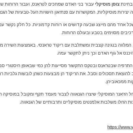
בבחינת
צופן מוסיקלי
עבור בני האדם שמחכים לטראנס, ועבור הרוחות שמג
ירות מוסיקליות, המקושרות עם פנתיאון הישויות העל-טבעיות של הגנאו
כל אחד מהם מייצג שבעה קדושים או רוחות קדמוניות. כל חלק נקשר עם 
רכיבים מסוימים בטבע ובעולם הרוחות.
מלווה בנגינה קצבית ומשתלבת עם ריקוד טראנסי. באמצעות השירה מגי
יכנס אל גוף האדם וכך ניתן לתקשר עמה.
 התרפיה שבטראנס ובטקס התקשור מסייעות להן כמי שבאופן היסטורי סב
ב להוצאת תסכולים וסבל. את הריקוד הן מבצעות כשהן לובשות גלביות 
ת ממכאוביהן.
הז'אנר המוסיקלי שיצרו הגנאווה לצבור מעמד תקף ומקובל במוסיקה ה
ת החלו משלבות אלמנטים מוסיקליים ותרבותיים של הגנאווה.
https://ww