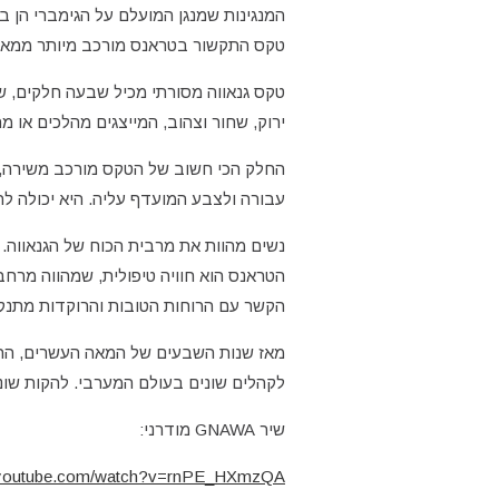
המנגינות שמנגן המועלם על הגימברי הן 
טקס התקשור בטראנס מורכב מיותר ממאה יצ
טקס גנאווה מסורתי מכיל שבעה חלקים, ש
ירוק, שחור וצהוב, המייצגים מהלכים או מ
החלק הכי חשוב של הטקס מורכב משירה, ה
עבורה ולצבע המועדף עליה. היא יכולה לה
נשים מהוות את מרבית הכוח של הגנאווה.
הטראנס הוא חוויה טיפולית, שמהווה מרח
הקשר עם הרוחות הטובות והרוקדות מתנקו
מאז שנות השבעים של המאה העשרים, החל 
לקהלים שונים בעולם המערבי. להקות שונו
שיר GNAWA מודרני:
w.youtube.com/watch?v=rnPE_HXmzQA