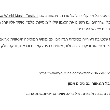
a World Music Festival
, שהרחיב עם השנים את הסגנון שלו ל"מוסיקת עולם", מושך אליו קהל ר
רבות צאצאי העבדים.
מציבה העירייה בכיכרות הגדולים, עם מופעי המוסיקה הגנאווית, אך אם י
סי תקשור וריקוד של המלוכ, מלווים בנגינה קצבית וטראנס, וניקח חלק
https://www.youtube.com/watch?v=-YVF
ל הגנאווה עם ניסים אמון
יסים אמון
,
טיול במרוקו
,
טיול מוזיקה
,
מוזיקה אפריקאית
,
גנאווה
,
טראנס