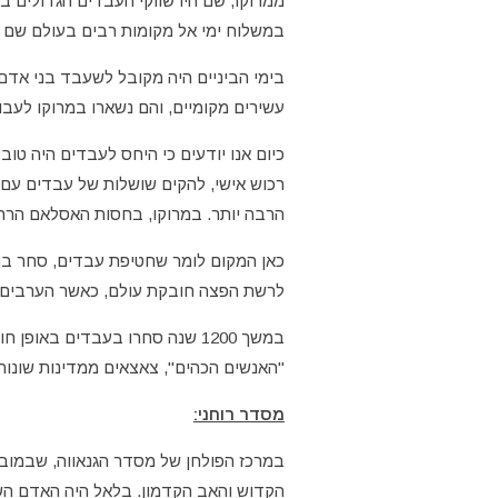
ממרוקו, שם היו שווקי העבדים הגדולים ביו
במשלוח ימי אל מקומות רבים בעולם שם הי
בימי הביניים היה מקובל לשעבד בני אדם,
עשירים מקומיים, והם נשארו במרוקו לעבוד
כיום אנו יודעים כי היחס לעבדים היה טו
רכוש אישי, להקים שושלות של עבדים עם 
הרבה יותר. במרוקו, בחסות האסלאם הרחמן
כאן המקום לומר שחטיפת עבדים, סחר בהם
לרשת הפצה חובקת עולם, כאשר הערבים מ
במשך 1200 שנה סחרו בעבדים בא
"האנשים הכהים", צאצאים ממדינות שונות
מסדר רוחני:
במרכז הפולחן של מסדר הגנאווה, שבמובנ
הקדוש והאב הקדמון. בלאל היה האדם השח