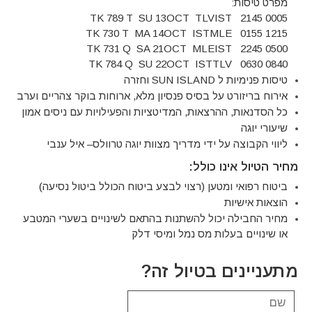
מפרט טיסות
:
TK 789 T SU 13OCT TLVIST 2145 0005
TK 730 T MA 14OCT ISTMLE 0155 1215
TK 731 Q SA 21OCT MLEIST 2245 0500
TK 784 Q SU 22OCT ISTTLV 0630 0840
טיסות פנימיות ל
SUN ISLAND
וחזרה
אירוח בריזורט על בסיס פנסיון מלא
,
ארוחות בוקר צהריים וערב
כל הסדנאות
,
ההרצאות
,
המדיטציות והפעילויות עם ניסים אמון
שיעורי יוגה
ליווי הקבוצה על ידי מדריך מצוות יוגה טרוולס
–
איל ענבי
מחיר הטיול אינו כולל:
ביטוח רפואי ומטען
(
רצוי לבצע ביטוח הכולל ביטול נסיעה
)
הוצאות אישיות
מחיר החבילה יכול להשתנות בהתאם לשינויים בשערי המטבע
או שינויים בעלות מס נמל ומיסי דלק
מתעניינים בטיול זה?