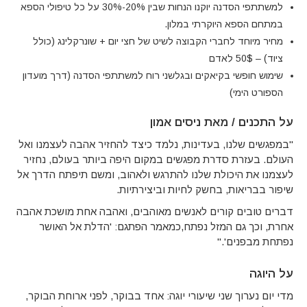
למשתתפי הסדנה יוקנו הנחות שבין 20%-30% על כל טיפולי הספא
במתחם הספא היוקרתי במלון.
מחיר מיוחד לחברי הקבוצה לשיט של חצי יום + שונרקלינג (כולל
ציוד) – 50$ לאדם
שימוש חופשי בקיאקים ובגלשני רוח למשתתפי הסדנה (דרך מועדון
הספורט הימי)
על התכנים
/
מאת ניסים אמון
"
במפגשים שלנו
,
בעדינות
,
נלמד כיצד להחזיר אהבה לעצמנו ואל
העולם. בעזרת סדרת מפגשים במקום היפה ביותר בעולם, נחזיר
לעצמנו את היכולת שלנו להתרגש ולאהוב
,
ומשם תיפתח הדרך אל
שיפור בבריאות
,
בחשק לחיות וביצירתיות
.
דברים טובים קורים לאנשים מאוהבים
,
ואהבה אחת מושכת אהבה
אחרת
,
וכך גם המזל נפתח
,
כמאמר הפתגם
: '
הדלת אל האושר
נפתחת מבפנים
'."
על היוגה
מדי יום נערוך שני שיעורי יוגה: אחד בבוקר, לפני ארוחת הבוקר,