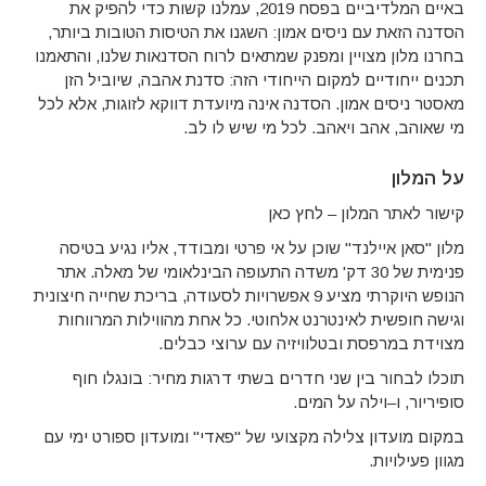
באיים המלדיביים בפסח
2019,
עמלנו קשות כדי להפיק את
הסדנה הזאת עם ניסים אמון
:
השגנו את הטיסות הטובות ביותר,
בחרנו מלון מצויין ומפנק שמתאים לרוח הסדנאות שלנו
,
והתאמנו
תכנים ייחודיים למקום הייחודי הזה
:
סדנת אהבה
,
שיוביל הזן
מאסטר ניסים אמון
.
הסדנה
אינה
מיועדת
דווקא
לזוגות
,
אלא
לכל
מי
שאוהב
,
אהב
ויאהב
.
לכל
מי
שיש
לו
לב
.
על המלון
קישור לאתר המלון –
לחץ כאן
מלון
"
סאן איילנד
"
שוכן על אי פרטי ומבודד
,
אליו נגיע בטיסה
פנימית של
30
דק
'
משדה התעופה הבינלאומי של מאלה
.
אתר
הנופש היוקרתי מציע
9
אפשרויות לסעודה
,
בריכת שחייה חיצונית
וגישה חופשית לאינטרנט אלחוטי
.
כל אחת מהווילות המרווחות
מצוידת במרפסת ובטלוויזיה עם ערוצי כבלים
.
תוכלו לבחור בין שני חדרים בשתי דרגות מחיר: בונגלו חוף
סופיריור, ו–וילה על המים.
במקום מועדון צלילה מקצועי של "פאדי" ומועדון ספורט ימי עם
מגוון פעילויות.