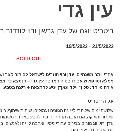
עין גדי
ריטריט יוגה של עדן גרשון ורוי לונדנר 
21/5/2022 - 19/5/2022
SOLD OUT
אחרי יותר משנתיים, עדן ורוי חוזרים לישראל לביקור קצר ושי
ממלא ומרפא שיעבירו בנווה המדבר עין גדי – הנמצא בין מצ
אורח מיוחד: טל ("ווילד וגאן") יגיע להרצאה + ריצה בטבע
על הריטריט
שלושה ימים של תרגולי יוגה מגוונים ועמוקים, שיחות שיתוף, ריצ
שחרור ומוזיקה, וגם הרבה מנוחה וחיבור לטבע באחד המקומות הי
עדן ורוי, זוג מורים בכירים עתירי ניסיון ואהבה ליוגה ולאנשים, 
המרגש והחד פעמי הזה.