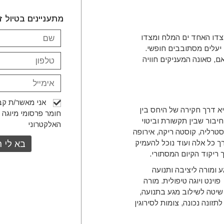
מתעניינים בטיול ז
מצדו האחד ים המלח ומצדו
 יעלים מסתובבים חופשי.
ם, סאונה המעניקים חוויה
אני מאשר/ת קבל
היא דרך חקירה של היחס בין
חומר פרסומי מיוגה 
יבור שבין תקשורת וביטוי
האלקטרוני
טרליה, קוסטה ריקה, אירופה
ך כל אלה ועוד נוכל להעמיק
 ריקוד הקיום המסתורי.
ל יותר מ15 שנה. מטפל במגע ומורה ליציבה ותנועה
ינט ויוגה טיפולית. מורה
 שיטה לשילוב מגע בתנועה,
זונה נכונה, צומות לסירוגין