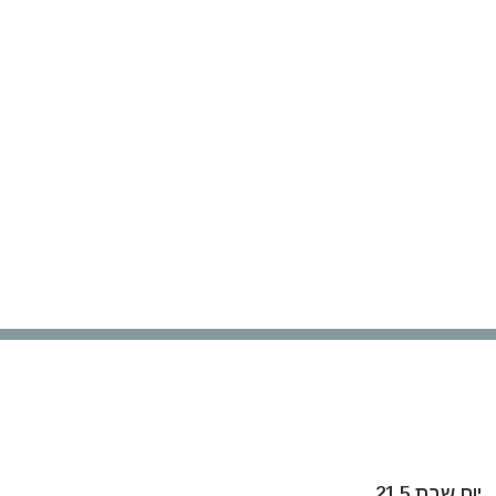
יום
שבת
21.5