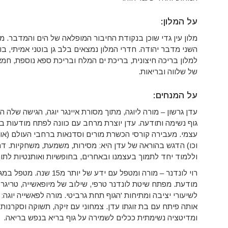
על המלון:
מלון עין גדי שוכן בנקודת החיבור המופלאה של הים והמדבר. 
השני מדבר יהודה. חדרי המלון נמצאים בלב גן בוטני אמיתי, בו
למלון בריכה חיצונית, בריכת ים המלח ובריכת ספא נוספת, חמא
של שלווה ובריאות.
על המנחים:
עדן גרשון – מורה ליוגה, מתוך מסורת איינגר יוגה, הגישה שלה 
גוף נשימה ותודעה. עדן יוצרת מרחב עם כוונה לפתח מודעות בח
עצמי. מעבירה קורסי הכשרת מורים וסדנאות ברחבי העולם (אוס
וכו) הדגש בהוראה של עדן היא: מסירות, משמעת, משחקיות. דר
וללמוד יחד לתמוך בעצמנו ובאחרים, בחופשיות ואותנטיות לתוך
רוי לונדנר – מורה ומטפל עם ידע ש
מודעת. מפתח שיטת לונדנר טרפי, שילוב של מיופאשייה, טריגר פו
לשיעורי יציבה ומתיחות 'הגוף תחת גרביטי. מורה לפאשייה יוגה:
אותה פיתח עם בת זוגתו עדן. צמחוני עם זיקה, תשוקה וסקרנות לת
ומדיטציה נשימתית ככלים לשמירה על גוף בריא בנפש בריאה.