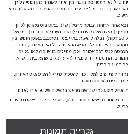
יום טיול לאי המפורסם בו גרו בין היתר לאונרד כהן וסופיה לורן.
האי הארוך והצר כולל את עיירת הנמל היפהפיה הידרה- אליה נגיע
בשיט.
נצא אחרי ארוחת הבוקר מהמלון שלנו באוטובוס מאורגן לכיוון
הרציף (נסיעה של כשעה וחצי) ממנו נשוט לאי הידרה (שייט של
כ-20 דקות). נבלה 3 שעות באי עצמו, נסתובב באופן חופשי בין
סמטאות העיר והנמל. נספוג מהאווירה של האי המיוחד, שבו
הכניסה לכלי רכב אסורה, ולכן מטיילים בו או ברגל או על גבי
חמורים. הזדמנות חד פעמית להגיע למקום שהוא בית והשראה
לבוהמיינים רבים
נחזור לעת ערב למלון, כדי להספיק לתרגול הפילאטיס האחרון,
למדיטציה ולארוחת הערב.
* הטיול מוצע למי שנרשם מראש בתשלום של 50 אירו לאדם.
* מי שבוחר להישאר באזור המלון, שיעורי היוגה והפילאטיס יערכו
כרגיל.
גלריית תמונות