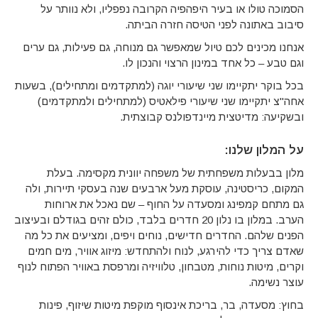
הסמוכה טולו או בעיר היפהפיה הקרובה נפפליו, ולא נוותר על
סיבוב באתונה לפני הטיסה חזרה הביתה.
אנחנו מכינים לכם טיול שמאפשר גם מנוחה, גם פעילות, גם ערים
וגם טבע – כל אחד במינון הרצוי והנכון לו.
בכל בוקר יתקיימו שני שיעורי יוגה (למתקדמים ומתחילים), בשעות
אחה"צ יתקיימו שני שיעורי פילאטיס (למתחילים ולמתקדמים)
ובשקיעה: מדיטצית מיינדפולנס קבוצתית.
על המלון שלנו
:
מלון בבעלות משפחתית של משפחה יוונית מקסימה. בעלת
המקום, כריסטינה, עוסקת מעל ארבעים שנה בעסקי תיירות, ולה
גם מתחם קמפינג ומסעדה על החוף – שם נאכל את ארוחות
הערב. במלון בו נלון 20 חדרים בלבד, כולם זהים בגודלם ובעיצוב
הפנים שלהם. החדרים חדישים, נוחים ויפים, ומציעים את כל מה
שאדם צריך כדי להירגע, לנוח ולהתחדש: מיזוג אוויר, מים חמים
וקרים, מיטות נוחות, מטבחון, טלוויזיה ומרפסת באוויר הפתוח לנוף
עוצר נשימה.
בחוץ: מסעדה, בר, בריכת אינסוף מוקפת מיטות שיזוף, פינות