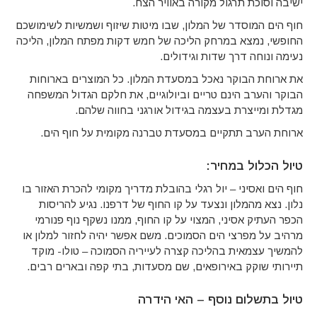
ישיבה וסוכת תרגול מקורה באוויר הצח.
חוף הים המוסדר של המלון, שבו מיטות שיזוף ושמשיות לשימושכם
החופשי, נמצא במרחק הליכה של חמש דקות מפתח המלון, הליכה
נעימה ונוחה דרך שדות וגידולים.
את ארוחת הבוקר נאכל במסעדת המלון. כל המוצרים בארוחות
הבוקר והערב הינם טריים וביולוגיים, את חלקם הגדול המשפחה
מגדלת ומייצרת בעצמה בגידול אורגני בחווה שלהם.
ארוחת הערב תתקיים במסעדת טברנה מקומית על חוף הים.
טיול הכלול במחיר:
חוף הים ואסיני – יול רגלי בהובלת מדריך מקומי להכרת האזור בו
נלון. נצא מהמלון ונצעד על קו החוף של דרפנו. נגיע להריסות
הכפר העתיק אסיני, המצוי על קו החוף, ממנו נשקף נוף פנורמי
מרהיב על מפרצי הים הסמוכים. משם אפשר יהיה לחזור למלון או
להמשיך עצמאית בהליכה קצרה לעייריה הסמוכה – טולו- מוקד
תיירותי שוקק באירופאים, שם מסעדות, בתי קפה ובארים רבים.
טיול בתשלום נוסף – האי הידרה