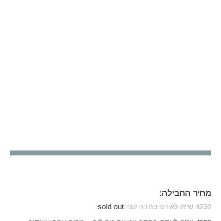
מחיר החבילה:
4290 ש"ח לאדם בחדר זוגי
sold out