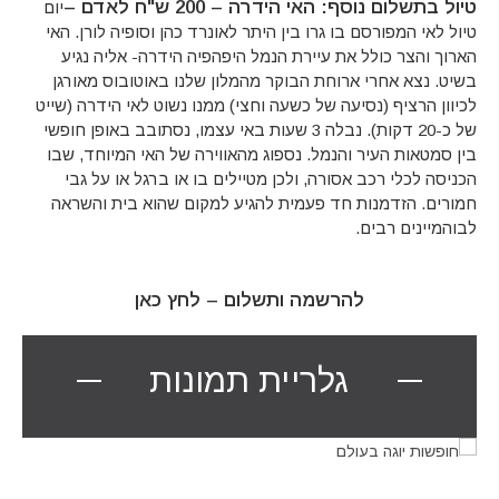
טיול בתשלום נוסף: האי הידרה – 200 ש"ח לאדם –
יום
טיול לאי המפורסם בו גרו בין היתר לאונרד כהן וסופיה לורן. האי
הארוך והצר כולל את עיירת הנמל היפהפיה הידרה- אליה נגיע
בשיט. נצא אחרי ארוחת הבוקר מהמלון שלנו באוטובוס מאורגן
לכיוון הרציף (נסיעה של כשעה וחצי) ממנו נשוט לאי הידרה (שייט
של כ-20 דקות). נבלה 3 שעות באי עצמו, נסתובב באופן חופשי
בין סמטאות העיר והנמל. נספוג מהאווירה של האי המיוחד, שבו
הכניסה לכלי רכב אסורה, ולכן מטיילים בו או ברגל או על גבי
חמורים. הזדמנות חד פעמית להגיע למקום שהוא בית והשראה
לבוהמיינים רבים.
להרשמה ותשלום –
לחץ כאן
גלריית תמונות