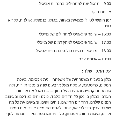
9:00 – תרגול יוגה למתחילים בהנחיית אביגיל
ארוחת בוקר
זמן חופשי לטייל עצמאית באיזור, בטולו, בנפפליו, או לנוח, לקרוא
ספר.
16:00 – שיעור פילאטיס למתחילים של מייכלי
17:00 – שיעור פילאטיס למתקדמים של מייכלי
18:00 – מדיטציית מיינדפולנס בהנחיית אביגיל
19:00 – ארוחת ערב
על המלון שלנו
:
מלון בבעלות משפחתית של משפחה יוונית מקסימה. בעלת
המקום, כריסטינה, עוסקת מעל ארבעים שנה בעסקי תיירות, ולה
גם מתחם קמפינג ומסעדה על החוף – שם נאכל את ארוחות
הערב. במלון בו נלון 20 חדרים בלבד, כולם זהים בגודלם ובעיצוב
הפנים שלהם. החדרים חדישים, נוחים ויפים, ומציעים את כל מה
שאדם צריך כדי להירגע, לנוח ולהתחדש: מיזוג אוויר, מים חמים
וקרים, מיטות נוחות, מטבחון, טלוויזיה ומרפסת באוויר הפתוח לנוף