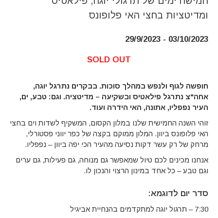
חמישה ימים של תרגולי יוגה, פילאטיס
ומדיטציות בחצי האי פלופונס
03/10/2023 - 29/9/2023
SOLD OUT
חופשה לגוף ולנפש במהלך סוכות. בבקרים נתרגל יוגה,
אחה"צ נתרגל פילאטיס ובשקיעה – מדיטציה. וגם: טבע, ים,
העיר נפפליו, אתונה, האי הידרה ועוד.
זוהי השנה החמישית שלנו במלון הקסום, המשקיף לשדות וים בחצי
האי פלופונס ביוון. המלון ממוקם בקצה של כפר יווני פסטורלי,
מרחק של רק עשר דקות נסיעה מהעיר הכי יפה ביוון – נפפליו.
אנחנו מכינים לכם טיול שמאפשר גם מנוחה, גם פעילות, גם ערים
וגם טבע – כל אחד במינון הרצוי והנכון לו.
סדר יום לדוגמא:
7:30 – תרגול יוגה למתקדמים בהנחיית אביגיל