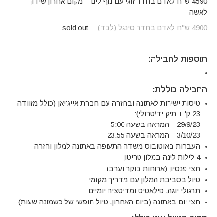
4590 ש"ח לאדם בחדר זוגי עם נוף לים – מקום אחרון שידוך
לאשה
4900 ש"ח לאדם בחדר סינגל (לבד)
sold out
תוספות לחבילה:
החבילה כוללת:
טיסות ישירות לאתונה ובחזרה עם חברת אייג'יאן
(כולל מזוודה
23 ק' + תיק יד/טרולי)
:
29/9/23 – המראה בשעה 5:00
3/10/23 – המראה בשעה 23:55
העברות באוטובוס משדה התעופה באתונה למלון וחזרה
4 לילות לינה במלון טריטון
חצי פנסיון (ארוחות בוקר וערב)
טיול בסביבת המלון עם מדריך מקומי
תרגולי יוגה, פילאטיס ומדיטציה יומיים
חצי יום באתונה (ביום האחרון, טיול חופשי של כשמונה שעות)