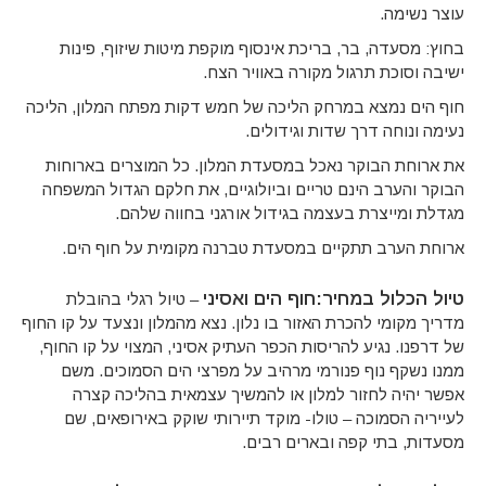
עוצר נשימה.
בחוץ: מסעדה, בר, בריכת אינסוף מוקפת מיטות שיזוף, פינות
ישיבה וסוכת תרגול מקורה באוויר הצח.
חוף הים נמצא במרחק הליכה של חמש דקות מפתח המלון, הליכה
נעימה ונוחה דרך שדות וגידולים.
את ארוחת הבוקר נאכל במסעדת המלון. כל המוצרים בארוחות
הבוקר והערב הינם טריים וביולוגיים, את חלקם הגדול המשפחה
מגדלת ומייצרת בעצמה בגידול אורגני בחווה שלהם.
ארוחת הערב תתקיים במסעדת טברנה מקומית על חוף הים.
טיול הכלול במחיר:
חוף הים ואסיני
– טיול רגלי בהובלת
מדריך מקומי להכרת האזור בו נלון. נצא מהמלון ונצעד על קו החוף
של דרפנו. נגיע להריסות הכפר העתיק אסיני, המצוי על קו החוף,
ממנו נשקף נוף פנורמי מרהיב על מפרצי הים הסמוכים. משם
אפשר יהיה לחזור למלון או להמשיך עצמאית בהליכה קצרה
לעייריה הסמוכה – טולו- מוקד תיירותי שוקק באירופאים, שם
מסעדות, בתי קפה ובארים רבים.