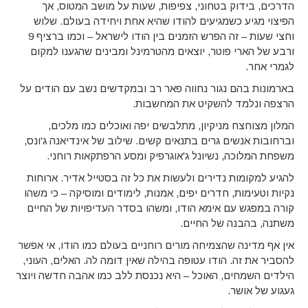
הדרכים, בידוק בטחוני, צפיפות, שעות על מושב המטוס, אך
הפיצוי מגיע כשמגיעים להודו שהיא אחת ויחידה בעולם. שלוש
וחצי שעות – זה הפרש הזמנים בין הודו לישראל – וכמו ברציף 9
ורבע של הארי פוטר, יוצאים מהטרמינל ומבינים שהגענו למקום
לגמרי אחר.
בארמונות בהם נגור נחווה פאר רב ובמקדשים נשב עם הודים על
הרצפה ונלמד להשקיט את המחשבות.
המלון מצוחצח מניקיון, מתלבשים יפה ואוכלים כמו מלכים,
וברחובות אנשים גרים בתנאים קשים. שילוב של אינדיאנה ג'ונס,
משפחת המלוכה, נשיונל ג'אוגרפיק ומסע הרפתקאות רוחני.
להגיע למקומות נדירים ולעשות את כל זה בסטייל אדיר. ארוחות
נקיות וטעימות, חדרים יפים, אמנות, לימודים ומוסיקה – כי משהו
קורה במפגש עם אימא הודו, ומשהו בסדר העדיפויות של החיים
משתנה, בהבנה של החיים.
אין אף מדינה שהצמיחה מורים רוחניים בעולם כמו הודו, אי אפשר
להסביר את זה. הודו עטופה בהילה שאין דומה לה. האלים, העוני,
הילדים השמחים, האוכל – היא נכנסת ללב כמו אהבה חדשה ויוצר
געגוע של אושר.