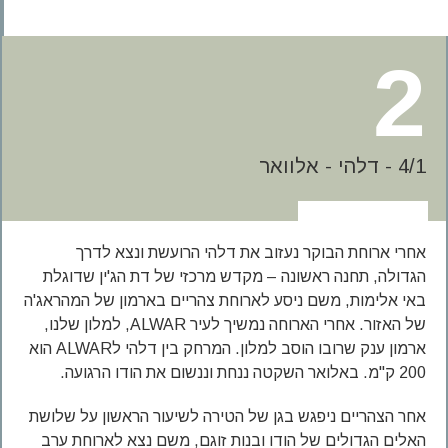
2
4/1 - דלהי - אלוואר
אחרי ארוחת הבוקר נעזוב את דלהי הרועשת ונצא לדרך
הגדולה, תחנה ראשונה – מקדש מרכזי של דת הג'ין שדוגלת
באי אלימות, משם ניסע לארוחת צהריים בארמון של המהראג'ה
של האזור. אחרי הארוחה נמשיך לעיר ALWAR, למלון שלנו,
ארמון ענק שרובו הוסב למלון. המרחק בין דלהי לALWAR הוא
200 ק"מ. באלואר השקטה ננחת וננשום את הודו הרגועה.
אחר הצהריים ניפגש בגן של הטירה לשיעור הראשון על שלושת
האלים הגדולים של הודו ובנות זוגם, משם נצא לארוחת ערב