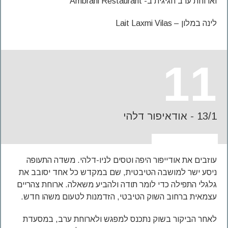
וארוחת ערב חגיגית ב- Ambrahi Restaurant
לינה במלון – Lait Laxmi Vilas
11
13/1 - אודאיפור דלהי
עוזבים את אודייפור היפה וטסים לניו-דלהי. משדה התעופה
ניסע ישר למושבה הטיבטית, שם במקדש כל אחד יסובב את
גלגלי התפילה כדי לומר תודה ולהביע משאלה. ארוחת צהריים
עצמאית ברחוב השוק הטיבטי, הזדמנות לטעום משהו חדש.
לאחר הביקור בשוק נתכנס למפגש ולארוחת ערב, במסעדת