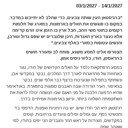
14/1/2027 - 03/1/2027
"ברג'סטאן העין שותה צבעים, כדי שהלב לא יתייבש במדבר.
במקום בו פוגשים את האלים בארמונות, במארג של חלומות
רקומים בחוטי משי וזהב, חבל ארץ בו הזמן אינו זורם קדימה
אלא נעצר בארץ האגדות, היכן שלגברים יש שפם גדול וטורבן,
והנשים עטופות בסארי באלף צבעים."
הצטרפו אלינו למסע משגע, פותח לב ומעורר חושים
ברג'אסטן, הודו, בליווי ניסים אמון.
במסע הרפתקאות נלמד על האלים הקדושים של הודו, נגור
באחוזות של מהראג'ות לאורך דרך המלכים, נבקר במקדשי אבן
ונשתתף בתפילות שנערכות ברצף כבר אלפי שנים. נבקר
בג'איפור, העיר הורודה שבה האבנים ספוגות בתפארת. באודאיפור
שהיא הדמעה הלבנה על פני האגם שבו הנשמה יכולה לראות את
השתקפותה השלווה ביותר, ונישן בארמונות אמיתיים בדרך.
רג'סטאן היא הכי הודו שיש, יש בה רוחניות ואמנות, הדפסי בד
ותכשיטי כסף, עם גמלים ופילים צועדים ברחובות, קופים
במקדשים, מצודות על ראש ההר והגברים הכי יפים בהודו, למי
שאוהב שפם.