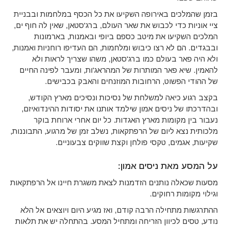
בזמן שהמלכים באירופה השקיעו את כל הכסף במלחמות ובבניית
ציי אוניות כדי לכבוש את שאר העולם, ברג'סטאן, שאין לה חוף ים,
המלכים השקיעו את מיטב כספם ביופי ובאמנות, בארמונות
ובבגדים. הם לא רצו כיבוש ומלחמות, הם העדיפו רוחניות ואמנות,
ולא היה פאר בעולם כמו ברג'סטאן, משהו שצריך לראות ולא
להאמין. שיא פאר המותרות של המהראג'ות, ומעבר לפינה החיים
של ההודי הפשוט, הרחובות המוזנחים והאבק בכבישים.
בקצב רגוע כיאה למשלחת של נסיכות ונסיכים מארץ הקודש,
ובהדרכתו של ניסים אמון שילמד אותנו את יסודות ההינדואיזם,
נעבור בין מקומות מארץ האגדות. כל יום אחרי ארוחת בוקר
מלכותית נצא ליום של הרפתקאות, נשלב זמן של מרגוע, התבוננות,
שקיעות, אגמים, טקסי פולחן וקצת שווקים צבעוניים.
על המסע מאת ניסים אמון:
מסעות שכאלה נותנים הזדמנות לצאת משגרת חיינו אל הרפתקאות
וגילוי מקומות רחוקים.
ההתרגשות מתחילה הרבה קודם, ואז מגיע היום ויוצאים אל הלא
נודע, טסים לכיוון הזריחה ומתחיל המסע. בהתחלה יש את תלאות