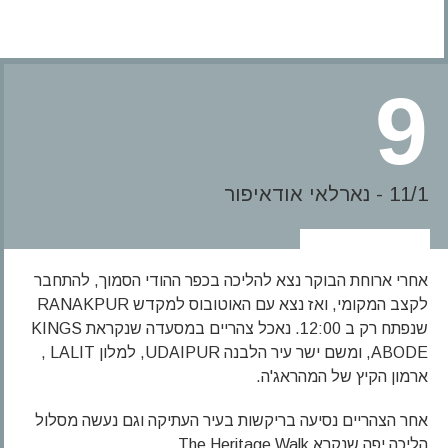
9
11/1 - נארלאי אודאיפור
אחרי ארוחת הבוקר נצא להליכה בכפר ההודי הסמוך, להתחבר
לקצב המקומי, ואז נצא עם האוטובוס למקדש RANAKPUR
שנפתח רק ב 12:00. נאכל צהריים במסעדה שנקראת KINGS
ABODE, ומשם ישר עיר הלבנה UDAIPUR, למלון LALIT ,
ארמון הקיץ של המהראג'ה.
אחר הצהריים נסיעה בריקשות בעיר העתיקה וגם נעשה מסלול
הליכה יפה שנקרא The Heritage Walk.