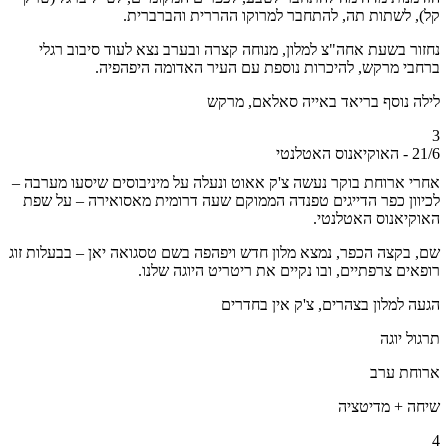
 לשתות תה, להתחבר למרוקו ההררית והברברית.
ר בשעת אחה"צ למלון, מנוחה קצרה ובערב נצא לעוד סיבוב רגלי
י מרקש, להיכרות נוספת עם העיר האדומה היפהפיה.
 נוסף בריאד באייה סאלאם, מרקש
נטי
 ארוחת בוקר נעשה צ'ק אאוט ונעלה על מיניבוסים שיסעו מערבה –
ון כפר הדייגים טפנדה הממוקם שעה דרומית מאסואירה – על שפת
יאנוס האטלנטי.
בקצה הכפר, נמצא מלון חדש ויפהפה בשם טסגואה יאן – בבעלות זוג
ים צרפתיים, ובו נקיים את ריטריט היוגה שלנו.
 למלון בצהרים, צ'ק אין בחדרים
ל יוגה
ת ערב
 + מדיטציה