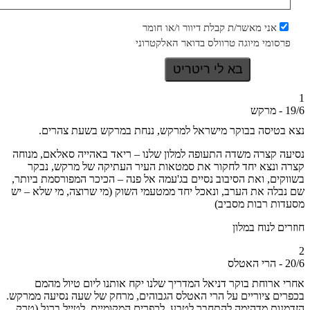
אני מאשר/ת קבלת דיוור ו/או חומר
רסומי מיוגה טרוולס בדואר האלקטרוני
ש
בטיסה בבוקר מישראל למרקש, ננחת במרקש בשעת צהרים.
ה קצרה משדה התעופה למלון שלנו – ריאד באהייה סאלאם, מנוחה
 ונצא יחד לחקור את סמטאות העיר העתיקה של מרקש, נבקר
קים, ואת הסיבוב נסיים בג'עמה אל פנה – הכיכר המפורסמת ביותר,
בלה את הערב, ונאכל יחד ממטעמי השוק (מי שרוצה, מי שלא – יש
ות רבות מסביב)
ים לנוח במלון
לס
 ארוחת בוקר דניאל המדריך שלנו יקח אותנו ליום טיול מהמם
ים ציוריים על הרי האטלס הגבוהים, מרחק של שעה נסיעה ממרקש.
נות מדהימה להתחבר לטבע, לכפרים המקומיים, לטייל ברגל (טרק