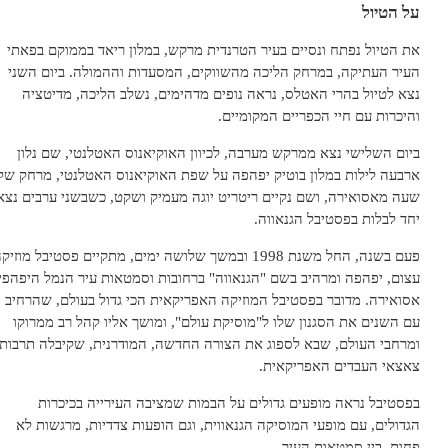
ל הטיול
ת הטיול נפתח ונסיים בעיר הטרנדית מרקש, במלון ריאד בממוקם בפאתי
עיר העתיקה, במרחק הליכה מהשווקים, המסעדות וההמולה. ביום השני
צא לטיול בהרי האטלס, נראה נופים מדהימים, נשלב הליכה, מדיטציה
היכרות עם חיי הכפריים המקומיים.
יום השלישי נצא ממרקש מערבה, לכיוון האוקיאנוס האטלנטי, שם נלון
רבעה לילות במלון בוטיק יפהפה על שפת האוקיאנוס האטלנטי, מרחק של
עה מאסואירה, ושם נקיים ריטריט יוגה מעמיק ושקט, כשבשני ערבים נצא
חד לבלות בפסטיבל הגנאווה.
פעם בשנה, החל משנת 1998 ובמשך שלושה ימים, מתקיים פסטיבל מוזיקה
צום, יפהפה ומרהיב בשם "הגנאווה" ברחובות וסמטאות עיר הנמל היפהפיה
סואירה. מדובר בפסטיבל המוזיקה האפריקאית הכי גדול בעולם, שהרחיב
ם השנים את הסגנון שלו ל"מוסיקת עולם", ומושך אליו קהל רב ממרוקו
מרחבי העולם, שבא לספוג את הצורה החדשה, המודרנית, שקיבלה תרבות
אצאי העבדים האפריקאית.
פסטיבל נראה מופעים גדולים על הבמות שמציבה העירייה בכיכרות
גדולים, עם מופעי המוסיקה הגנאווית, וגם הופעות צדדיות, מרגשות לא
חות, בין סמטאות העיר.