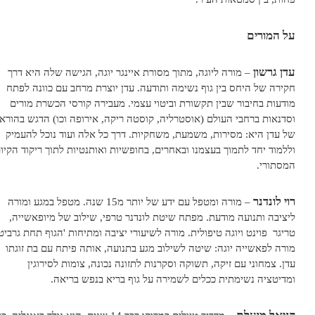
ל המורים
דן גרשון
– מורה ליוגה, מתוך מסורת איינגר יוגה, הגישה שלה היא דרך
קירה של היחס בין גוף נשימה ותודעה. עדן יוצרת מרחב עם כוונה לפתח
ודעות בחיבור שבין תקשורת וביטוי עצמי. מעבירה קורסי הכשרת מורים
סדנאות ברחבי העולם (אוסטרליה, קוסטה ריקה, אירופה וכו) הדגש בהוראה
ל עדן היא: מסירות, משמעת, משחקיות. דרך כל אלה ועוד נוכל להעמיק
ללמוד יחד לתמוך בעצמנו ובאחרים, בחופשיות ואותנטיות לתוך ריקוד הקיום
מסתורי.
וי לונדנר
– מורה ומטפל עם ידע של יותר מ15 שנה. מטפל במגע ומורה
יציבה ותנועה מודעת. מפתח שיטת לונדנר טרפי, שילוב של מיופאשייה,
ריגר פוינט ויוגה טיפולית. מורה לשיעורי יציבה ומתיחות 'הגוף תחת גרביטי.
ורה לפאשייה יוגה: שיטה לשילוב מגע בתנועה, אותה פיתח עם בת זוגתו
דן. צמחוני עם זיקה, תשוקה וסקרנות לתזונה נכונה, צומות לסירוגין
מדיטציה נשימתית ככלים לשמירה על גוף בריא בנפש בריאה.