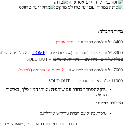
חיר החבילה:
 ש"ח לאדם בחדר זוגי –
חדר אחרון
"ח – לאדם בחדר זוגי (4 לילות לינה ב
DOME
– אוהל כיפה ממוזג
מלון על הים. שירותים + מקלחת פרטיים)
– SOLD OUT
 ש"ח לאדם בחדר לשלושה –
2 מקומות אחרונים (לנשים)
11 ש"ח לאדם בחדר לבד
– SOLD OUT
ניתן להשתדך בחדר עם שותפ/ה מאותו המין שלך, באישור
מראש
חבילה כוללת:
טיסות בינ"ל עם חברת טורקיש איירליינס
TK 0793 Mon, 19JUN TLV 0700 IST 0920