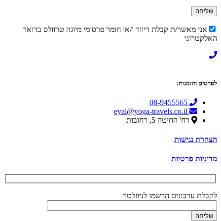
ני מאשר/ת קבלת דיוור ו/או חומר פרסומי מיוגה טרוולס בדואר
טרוני
ם והזמנות:
08-9455565
eyal@yoga-travels.co.il
רח' החיטה 5, רחובות
ת נגישות
יות פרטיות
ת עדכונים הרשמו לניוזלטר