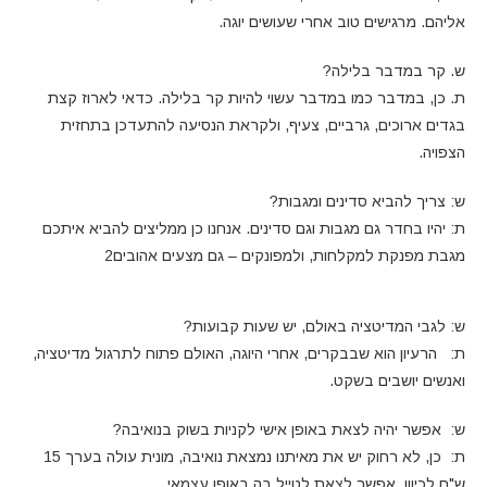
אליהם. מרגישים טוב אחרי שעושים יוגה.
ש. קר במדבר בלילה?
ת. כן, במדבר כמו במדבר עשוי להיות קר בלילה. כדאי לארוז קצת
בגדים ארוכים, גרביים, צעיף, ולקראת הנסיעה להתעדכן בתחזית
הצפויה.
ש: צריך להביא סדינים ומגבות?
ת: יהיו בחדר גם מגבות וגם סדינים. אנחנו כן ממליצים להביא איתכם
מגבת מפנקת למקלחות, ולמפונקים – גם מצעים אהובים2
ש: לגבי המדיטציה באולם, יש שעות קבועות?
ת: הרעיון הוא שבבקרים, אחרי היוגה, האולם פתוח לתרגול מדיטציה,
ואנשים יושבים בשקט.
ש: אפשר יהיה לצאת באופן אישי לקניות בשוק בנואיבה?
ת: כן, לא רחוק יש את מאיתנו נמצאת נואיבה, מונית עולה בערך 15
ש"ח לכיוון. אפשר לצאת לטייל בה באופן עצמאי.