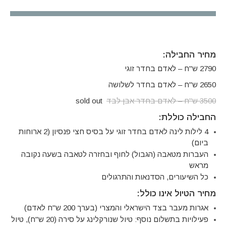
מחיר החבילה:
2790 ש"ח – לאדם בחדר זוגי
2650 ש"ח – לאדם בחדר לשלושה
3500 ש"ח – לאדם בחדר אבן לבד
sold out
החבילה כוללת:
4 לילות לינה לאדם בחדר זוגי על בסיס חצי פנסיון (2 ארוחות
ביום)
העברות מטאבה (הגבול) לחוף ובחזרה לטאבה בשעה נקובה
מראש
כל השיעורים, הסדנאות והתרגולים
מחיר הטיול אינו כולל:
אגרות מעבר בצד הישראלי והמצרי (בערך 200 ש"ח לאדם)
פעילויות בתשלום נוסף: טיול שנורקלינג על סירה (20 ש"ח), טיול