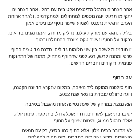
אחר הצהרים נתרגל מדיטציה אקטיבית עם רחלי. אחר הצהריים
יתקיימו תרגולי יוגה נוספים למתחילים ולמתקדמים, ולאחר ארוחת
הערב החגיגית נתכנס לשמוע שיעור נוסף עם ניסים אמון
בלילה נחגוג עם מוזיקת עולם, נדליק מדורה, הזמנו נגנים בדואים,
נרקוד על החוף ונעשה טקס מיוחד בהתחלה ובסוף
זו הזדמנות לשלב בין שני חלומות גדולים: סדנת מדיטציה בחוף
פרטי ומתנה לרגש, רגע לפני שהחורף מתחיל, מתנה של התחזקות
פנימית, ריקודים וחברים חדשים.
על החוף
חוף סולטנה ממוקם ליד נואיבה, במקום שנקרא הדיונה הקטנה,
ויוגה טרוולס עובדת בו מאז שנת 2002.
הוא נמצא במרחק של שעת נסיעה אחת מהגבול בטאבה,
יש בו בתי אבן לאורחים, חדר אוכל גדול, בית קפה, פינות זולה,
אולם תרגול ממוזג, ומיטות שיזוף על החוף.
לא מדובר בבית מלון, אלא בחוף כמו בסיני, רק עם תנאים
משופרים: מיזוג, שירותים בחדרים ומים חמים למקלחת.