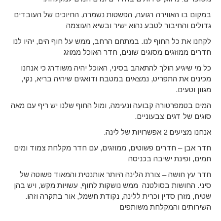
במקום בו האווירה רגועה, הפשטות נשמרה, החיוכים של העובדים
גדולים והחיבור לטבע נהוא ישיר ובשיא העוצמה
לקחנו את כל החוף לנו. במתחם הרחב, ממש על חוף הים, יהיו לנו
חדרים ממוזגים מסוגים שונים, חדר האוכל ממוזג
כל מי שיגיע הולך להתאהב בסיני, האוכל יהיה משודרג כי אנחנו
מכינים את התפריט, נמצאים במטבח ודואגים שיהיה בריא, נקי,
מגוון וטעים.
המים בטמפרטורה קבועה ונעימה, ומול החוף שלנו יש ריף עם מאה
סוגים של דגים צבעוניים.
אנחנו מציעים 2 אפשרויות של לינה:
חדר אבן – חדרים פשוטים, ממוזגים, עם חדר מקלחת צמוד ומים
חמים, ופינת ישיבה בכניסה
חדר עץ חושה – צורת הלינה היותר אותנטית והמאוד פשוטה של
סיני. החושות בסולטנה ממש נושקות לחוף, עשויות מקש, ויש בהן
שטיח, מזרן סדין וכרית ללינה, נקודת חשמל, אור בתקרה וזהו.
השירותים והמקלחת משותפים